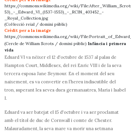
https://commons.wikimedia.org/wiki/File:After_William_Scrot
53)_-_Edward_VI_(1537-1553)_-_RCIN_403452_-
_Royal_Collection.jpg
(Col·lecció reial / domini públic)
Crèdit per a la imatge
https://commons.wikimedia.org/wiki/File:Portrait_of_Edward
Anterior
Pròxim
(Cercle de William Scrots / domini públic)
Infància i primera
vida
Eduard VI va néixer el 12 d'octubre de 1537 al palau de
Hampton Court, Middlesex, del rei Enric VIII i de la seva
tercera esposa Jane Seymour. En el moment del seu
naixement, es va convertir en l’hereu indiscutible del
tron, superant les seves dues germanastres, Maria i Isabel
I.
Eduard va ser batejat el 15 d'octubre i va ser proclamat
amb el títol de duc de Cornwall i comte de Chester.
Malauradament, la seva mare va morir una setmana