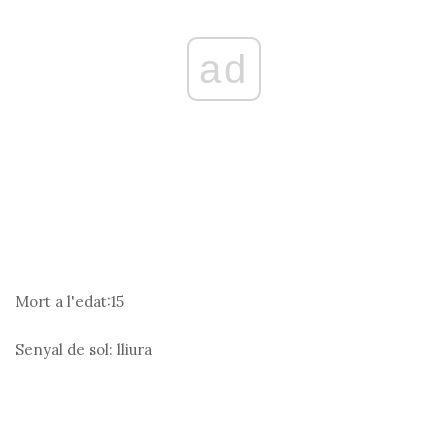
ad
Mort a l'edat:
15
Senyal de sol:
lliura