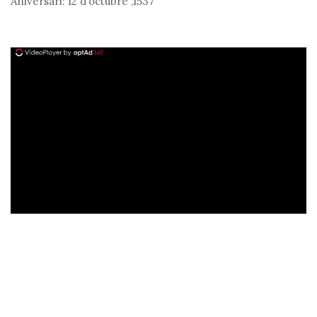
Aniversari:
12 d’octubre
,
1537
ad