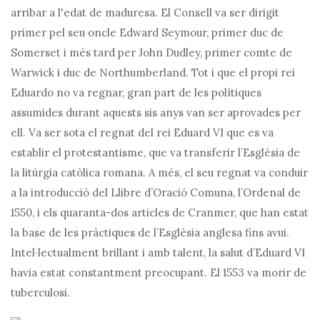
arribar a l'edat de maduresa. El Consell va ser dirigit
primer pel seu oncle Edward Seymour, primer duc de
Somerset i més tard per John Dudley, primer comte de
Warwick i duc de Northumberland. Tot i que el propi rei
Eduardo no va regnar, gran part de les polítiques
assumides durant aquests sis anys van ser aprovades per
ell. Va ser sota el regnat del rei Eduard VI que es va
establir el protestantisme, que va transferir l’Església de
la litúrgia catòlica romana. A més, el seu regnat va conduir
a la introducció del Llibre d’Oració Comuna, l’Ordenal de
1550, i els quaranta-dos articles de Cranmer, que han estat
la base de les pràctiques de l’Església anglesa fins avui.
Intel·lectualment brillant i amb talent, la salut d’Eduard VI
havia estat constantment preocupant. El 1553 va morir de
tuberculosi.