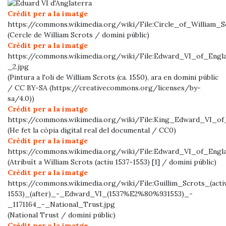
Crèdit per a la imatge
https://commons.wikimedia.org/wiki/File:Circle_of_William_
(Cercle de William Scrots / domini públic)
Crèdit per a la imatge
https://commons.wikimedia.org/wiki/File:Edward_VI_of_Engl
_2.jpg
(Pintura a l'oli de William Scrots (ca. 1550), ara en domini públic
/ CC BY-SA (https://creativecommons.org/licenses/by-
sa/4.0))
Crèdit per a la imatge
https://commons.wikimedia.org/wiki/File:King_Edward_VI_of
(He fet la còpia digital real del documental / CC0)
Crèdit per a la imatge
https://commons.wikimedia.org/wiki/File:Edward_VI_of_Engla
(Atribuït a William Scrots (actiu 1537-1553) [1] / domini públic)
Crèdit per a la imatge
https://commons.wikimedia.org/wiki/File:Guillim_Scrots_(acti
1553)_(after)_-_Edward_VI_(1537%E2%80%931553)_-
_1171164_-_National_Trust.jpg
(National Trust / domini públic)
Crèdit per a la imatge