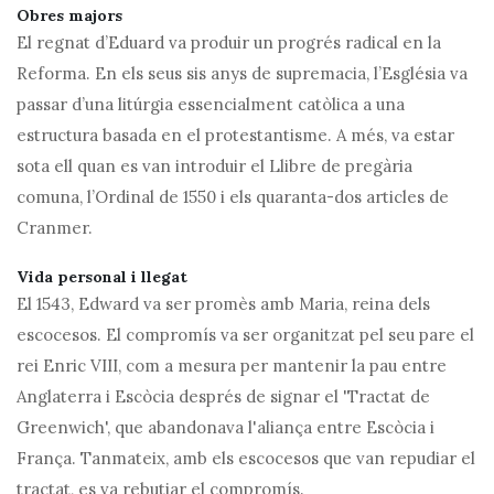
Obres majors
El regnat d’Eduard va produir un progrés radical en la
Reforma. En els seus sis anys de supremacia, l’Església va
passar d’una litúrgia essencialment catòlica a una
estructura basada en el protestantisme. A més, va estar
sota ell quan es van introduir el Llibre de pregària
comuna, l’Ordinal de 1550 i els quaranta-dos articles de
Cranmer.
Vida personal i llegat
El 1543, Edward va ser promès amb Maria, reina dels
escocesos. El compromís va ser organitzat pel seu pare el
rei Enric VIII, com a mesura per mantenir la pau entre
Anglaterra i Escòcia després de signar el 'Tractat de
Greenwich', que abandonava l'aliança entre Escòcia i
França. Tanmateix, amb els escocesos que van repudiar el
tractat, es va rebutjar el compromís.