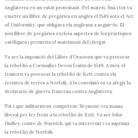
Anglaterra en un estat protestant. Pel mateix, fins i tot va
emetre un llibre de pregàries en anglès el 1549 sota el ‘Act
of Uniformity’, que obligava els anglesos a seguir-lo. El
nou llibre de pregàries excloïa aspectes de les pràctiques
catòliques i permetia el matrimoni del clergat.
Va ser la imposició del Llibre d’Oracions que va provocar
la rebel·lió a Cornualla i Devon l’estiu de 1549. A més, el
trastorn va provocar la rebel·lió de Kett contra els
recintes de terres a Norfolk. A la convulsió es va afegir la
declaració de guerra francesa contra Anglaterra.
Tot i que militarment competent, Seymour era massa
liberal per fer front a la rebel·lió de Kett. Va ser John
Dudley, comte de Warwick, qui va intervenir i va suprimir
la rebel·lió de Norfolk.