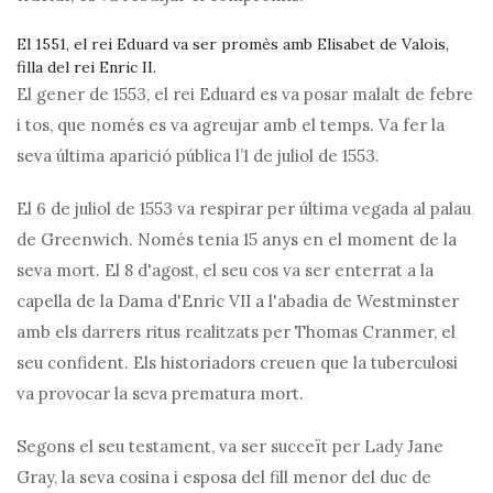
El 1551, el rei Eduard va ser promès amb Elisabet de Valois,
filla del rei Enric II.
El gener de 1553, el rei Eduard es va posar malalt de febre
i tos, que només es va agreujar amb el temps. Va fer la
seva última aparició pública l’1 de juliol de 1553.
El 6 de juliol de 1553 va respirar per última vegada al palau
de Greenwich. Només tenia 15 anys en el moment de la
seva mort. El 8 d'agost, el seu cos va ser enterrat a la
capella de la Dama d'Enric VII a l'abadia de Westminster
amb els darrers ritus realitzats per Thomas Cranmer, el
seu confident. Els historiadors creuen que la tuberculosi
va provocar la seva prematura mort.
Segons el seu testament, va ser succeït per Lady Jane
Gray, la seva cosina i esposa del fill menor del duc de