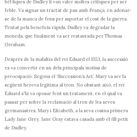
bèl·liques de Dudley li van valer moltes crítiques per ser
feble. Va signar un tractat de pau amb França, en adonar-
se de la manca de fons per suportar el cost de la guerra.
Tentat pels beneficis ràpids, Dudley va degradar la
moneda, que finalment va ser restaurada per Thomas
Gresham.
Després de la malaltia del rei Eduard el 1553, la successió
es va convertir en un dels principals motius de
preocupació. Segons el ‘Succession’s Act’, Mary va ser la
següent hereva legítima al tron. No obstant això, el rei
Eduard s'hi va oposar fent un testament, en el qual va
passar per sobre la reclamació al tron ​​de les seves
germanastres, Mary i Elizabeth, a la seva cosina primera
Lady Jane Grey. Jane Gray estava casada amb el fill petit
de Dudley.