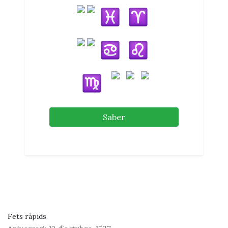
Saber
Fets ràpids