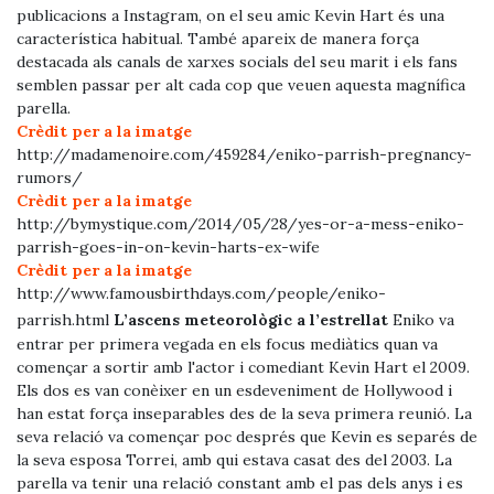
publicacions a Instagram, on el seu amic Kevin Hart és una
característica habitual. També apareix de manera força
destacada als canals de xarxes socials del seu marit i els fans
semblen passar per alt cada cop que veuen aquesta magnífica
parella.
Crèdit per a la imatge
http://madamenoire.com/459284/eniko-parrish-pregnancy-
rumors/
Crèdit per a la imatge
http://bymystique.com/2014/05/28/yes-or-a-mess-eniko-
parrish-goes-in-on-kevin-harts-ex-wife
Crèdit per a la imatge
http://www.famousbirthdays.com/people/eniko-
Anterior
Pròxim
parrish.html
L’ascens meteorològic a l’estrellat
Eniko va
entrar per primera vegada en els focus mediàtics quan va
començar a sortir amb l'actor i comediant Kevin Hart el 2009.
Els dos es van conèixer en un esdeveniment de Hollywood i
han estat força inseparables des de la seva primera reunió. La
seva relació va començar poc després que Kevin es separés de
la seva esposa Torrei, amb qui estava casat des del 2003. La
parella va tenir una relació constant amb el pas dels anys i es