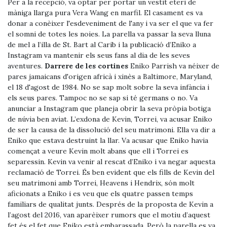
Per a la recepció, va optar per portar un vestit eteri de
màniga llarga pura Vera Wang en marfil. El casament es va
donar a conèixer l'esdeveniment de l'any i va ser el que va fer
el somni de totes les noies. La parella va passar la seva lluna
de mel a l’illa de St. Bart al Carib i la publicació d’Eniko a
Instagram va mantenir els seus fans al dia de les seves
aventures.
Darrere de les cortines
Eniko Parrish va néixer de
pares jamaicans d'origen africà i xinès a Baltimore, Maryland,
el 18 d'agost de 1984. No se sap molt sobre la seva infància i
els seus pares. Tampoc no se sap si té germans o no. Va
anunciar a Instagram que planeja obrir la seva pròpia botiga
de núvia ben aviat. L’exdona de Kevin, Torrei, va acusar Eniko
de ser la causa de la dissolució del seu matrimoni. Ella va dir a
Eniko que estava destruint la llar. Va acusar que Eniko havia
començat a veure Kevin molt abans que ell i Torrei es
separessin. Kevin va venir al rescat d’Eniko i va negar aquesta
reclamació de Torrei. És ben evident que els fills de Kevin del
seu matrimoni amb Torrei, Heavens i Hendrix, són molt
aficionats a Eniko i es veu que els quatre passen temps
familiars de qualitat junts. Després de la proposta de Kevin a
l’agost del 2016, van aparèixer rumors que el motiu d’aquest
fet és el fet que Eniko està embarassada. Però la parella es va