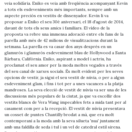
veia solidària. Eniko es veia amb freqüència acompanyant Kevin
a tots els esdeveniments més importants, sempre amb un
aspecte preciós en vestits de dissenyador. Kevin li va
proposar a Eniko el seu 30è aniversari, el 18 d'agost de 2014,
davant de tots els seus amics i familiars. El vídeo de la
proposta va rebre una immensa adoració entre els fans de la
parella amb més de 42 milions de visualitzacions durant la
setmana. La parella es va casar dos anys després en un
glamurós i glamurós esdeveniment blau de Hollywood a Santa
Bàrbara, Califòrnia. Eniko, aspirant a model i actriu, ha
proclamat el seu amor per la moda moltes vegades a través
del seu canal de xarxes socials. És molt evident per les seves
opcions de vestir, ja sigui el seu vestit de núvia, o per a algun
esdeveniment glam, i fins i tot per a unes vacances a la platja
mandroses. La seva elecció de vestit de núvia va ser una de les
discussions més populars de la ciutat, ja que va escollir dos
vestits blancs de Vera Wang impecables fets a mida tant per al
casament com per a la recepció. El vestit de núvia presentava
un cosset de puntes Chantilly brodat a mà, que era molt
contemporani a la moda amb la seva silueta 'nua' juntament
amb una faldilla de seda i tul i un vel de catedral estil sirena.