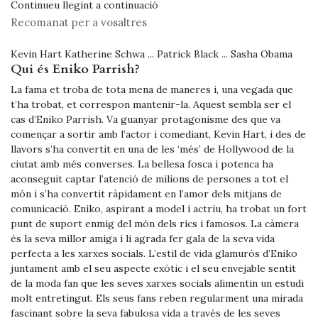
Continueu llegint a continuació
Recomanat per a vosaltres
Kevin Hart Katherine Schwa ... Patrick Black ... Sasha Obama
Qui és Eniko Parrish?
La fama et troba de tota mena de maneres i, una vegada que
t’ha trobat, et correspon mantenir-la. Aquest sembla ser el
cas d’Eniko Parrish. Va guanyar protagonisme des que va
començar a sortir amb l’actor i comediant, Kevin Hart, i des de
llavors s’ha convertit en una de les ‘més’ de Hollywood de la
ciutat amb més converses. La bellesa fosca i potenca ha
aconseguit captar l’atenció de milions de persones a tot el
món i s’ha convertit ràpidament en l’amor dels mitjans de
comunicació. Eniko, aspirant a model i actriu, ha trobat un fort
punt de suport enmig del món dels rics i famosos. La càmera
és la seva millor amiga i li agrada fer gala de la seva vida
perfecta a les xarxes socials. L’estil de vida glamurós d’Eniko
juntament amb el seu aspecte exòtic i el seu envejable sentit
de la moda fan que les seves xarxes socials alimentin un estudi
molt entretingut. Els seus fans reben regularment una mirada
fascinant sobre la seva fabulosa vida a través de les seves