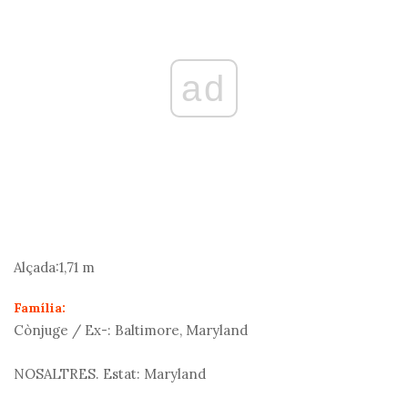
ad
Alçada:
1,71 m
Família:
Cònjuge / Ex-:
Baltimore, Maryland
NOSALTRES. Estat:
Maryland