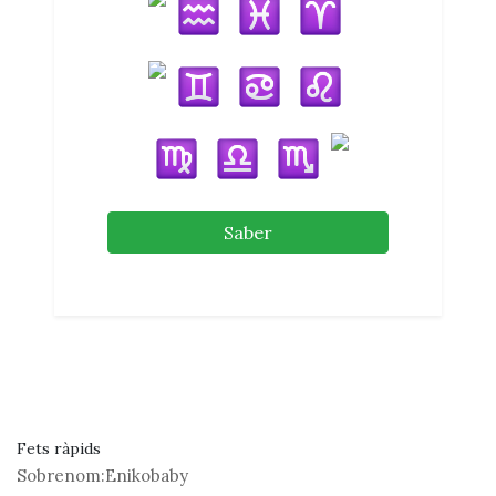
Saber
Fets ràpids
Sobrenom:
Enikobaby