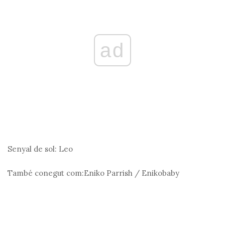
ad
Senyal de sol:
Leo
També conegut com:
Eniko Parrish / Enikobaby