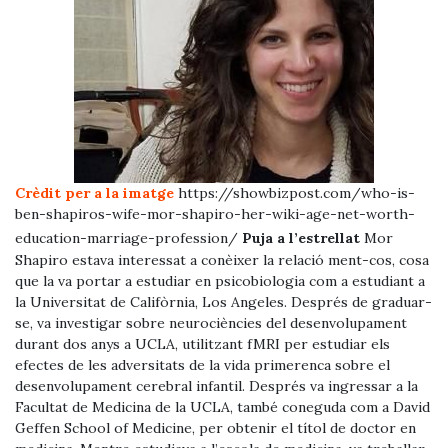
Crèdit per a la imatge
https://showbizpost.com/who-is-
ben-shapiros-wife-mor-shapiro-her-wiki-age-net-worth-
Anterior
Pròxim
education-marriage-profession/
Puja a l’estrellat
Mor
Shapiro estava interessat a conèixer la relació ment-cos, cosa
que la va portar a estudiar en psicobiologia com a estudiant a
la Universitat de Califòrnia, Los Angeles. Després de graduar-
se, va investigar sobre neurociències del desenvolupament
durant dos anys a UCLA, utilitzant fMRI per estudiar els
efectes de les adversitats de la vida primerenca sobre el
desenvolupament cerebral infantil. Després va ingressar a la
Facultat de Medicina de la UCLA, també coneguda com a David
Geffen School of Medicine, per obtenir el títol de doctor en