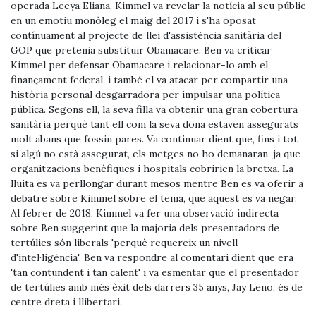
operada Leeya Eliana. Kimmel va revelar la notícia al seu públic
en un emotiu monòleg el maig del 2017 i s'ha oposat
contínuament al projecte de llei d'assistència sanitària del
GOP que pretenia substituir Obamacare. Ben va criticar
Kimmel per defensar Obamacare i relacionar-lo amb el
finançament federal, i també el va atacar per compartir una
història personal desgarradora per impulsar una política
pública. Segons ell, la seva filla va obtenir una gran cobertura
sanitària perquè tant ell com la seva dona estaven assegurats
molt abans que fossin pares. Va continuar dient que, fins i tot
si algú no està assegurat, els metges no ho demanaran, ja que
organitzacions benèfiques i hospitals cobririen la bretxa. La
lluita es va perllongar durant mesos mentre Ben es va oferir a
debatre sobre Kimmel sobre el tema, que aquest es va negar.
Al febrer de 2018, Kimmel va fer una observació indirecta
sobre Ben suggerint que la majoria dels presentadors de
tertúlies són liberals 'perquè requereix un nivell
d'intel·ligència'. Ben va respondre al comentari dient que era
'tan contundent i tan calent' i va esmentar que el presentador
de tertúlies amb més èxit dels darrers 35 anys, Jay Leno, és de
centre dreta i llibertari.