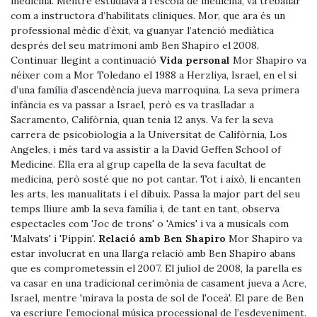
medicina. Mentre estudiava a l’escola de medicina, va treballar
com a instructora d’habilitats clíniques. Mor, que ara és un
professional mèdic d’èxit, va guanyar l’atenció mediàtica
després del seu matrimoni amb Ben Shapiro el 2008.
Continuar llegint a continuació
Vida personal
Mor Shapiro va
néixer com a Mor Toledano el 1988 a Herzliya, Israel, en el si
d’una família d’ascendència jueva marroquina. La seva primera
infància es va passar a Israel, però es va traslladar a
Sacramento, Califòrnia, quan tenia 12 anys. Va fer la seva
carrera de psicobiologia a la Universitat de Califòrnia, Los
Angeles, i més tard va assistir a la David Geffen School of
Medicine. Ella era al grup capella de la seva facultat de
medicina, però sosté que no pot cantar. Tot i això, li encanten
les arts, les manualitats i el dibuix. Passa la major part del seu
temps lliure amb la seva família i, de tant en tant, observa
espectacles com 'Joc de trons' o 'Amics' i va a musicals com
'Malvats' i 'Pippin'.
Relació amb Ben Shapiro
Mor Shapiro va
estar involucrat en una llarga relació amb Ben Shapiro abans
que es comprometessin el 2007. El juliol de 2008, la parella es
va casar en una tradicional cerimònia de casament jueva a Acre,
Israel, mentre 'mirava la posta de sol de l'oceà'. El pare de Ben
va escriure l’emocional música processional de l’esdeveniment.