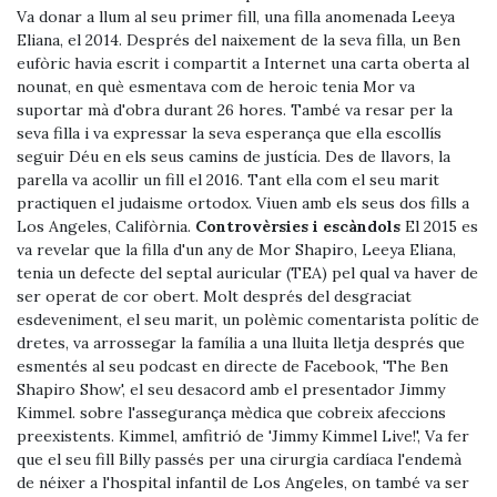
Va donar a llum al seu primer fill, una filla anomenada Leeya
Eliana, el 2014. Després del naixement de la seva filla, un Ben
eufòric havia escrit i compartit a Internet una carta oberta al
nounat, en què esmentava com de heroic tenia Mor va
suportar mà d'obra durant 26 hores. També va resar per la
seva filla i va expressar la seva esperança que ella escollís
seguir Déu en els seus camins de justícia. Des de llavors, la
parella va acollir un fill el 2016. Tant ella com el seu marit
practiquen el judaisme ortodox. Viuen amb els seus dos fills a
Los Angeles, Califòrnia.
Controvèrsies i escàndols
El 2015 es
va revelar que la filla d'un any de Mor Shapiro, Leeya Eliana,
tenia un defecte del septal auricular (TEA) pel qual va haver de
ser operat de cor obert. Molt després del desgraciat
esdeveniment, el seu marit, un polèmic comentarista polític de
dretes, va arrossegar la família a una lluita lletja després que
esmentés al seu podcast en directe de Facebook, 'The Ben
Shapiro Show', el seu desacord amb el presentador Jimmy
Kimmel. sobre l'assegurança mèdica que cobreix afeccions
preexistents. Kimmel, amfitrió de 'Jimmy Kimmel Live!', Va fer
que el seu fill Billy passés per una cirurgia cardíaca l'endemà
de néixer a l'hospital infantil de Los Angeles, on també va ser