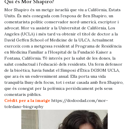
Qui és Mor Shapiro?
Mor Shapiro és un metge israelià que viu a Califòrnia, Estats
Units. És més coneguda com l’esposa de Ben Shapiro, un
comentarista polític conservador nord-americà, escriptor i
advocat. Mor va assistir a la Universitat de Califòrnia, Los
Angeles (UCLA) i més tard va obtenir el títol de doctor a la
David Geffen School of Medicine de la ULCA. Actualment
exerceix com a metgessa resident al Programa de Residència
en Medicina Familiar a l’Hospital de la Fundació Kaiser a
Fontana, Califòrnia. Té interès per la salut de les dones, la
salut conductual i l’educació dels residents. Un ferm defensor
de la bioètica, havia fundat el Simposi d’Ètica DGSOM UCLA,
que ara és un esdeveniment anual. Ella porta una vida
tranquil·la lluny dels focus, tot i estar casada amb Ben Shapiro,
que és conegut per la polèmica periòdicament pels seus
comentaris públics.
Crèdit per a la imatge
https://dodoodad.com/mor-
toledano-biography