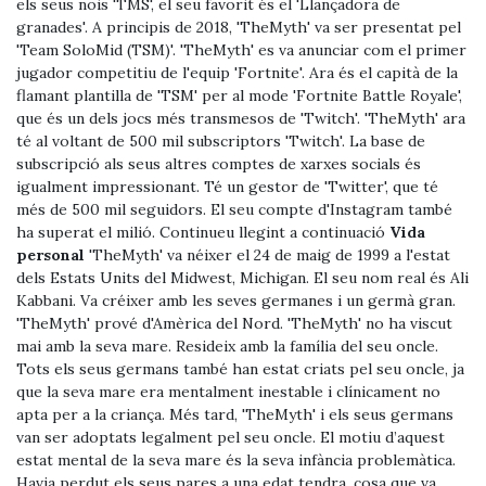
els seus nois 'TMS', el seu favorit és el 'Llançadora de
granades'. A principis de 2018, 'TheMyth' va ser presentat pel
'Team SoloMid (TSM)'. 'TheMyth' es va anunciar com el primer
jugador competitiu de l'equip 'Fortnite'. Ara és el capità de la
flamant plantilla de 'TSM' per al mode 'Fortnite Battle Royale',
que és un dels jocs més transmesos de 'Twitch'. 'TheMyth' ara
té al voltant de 500 mil subscriptors 'Twitch'. La base de
subscripció als seus altres comptes de xarxes socials és
igualment impressionant. Té un gestor de 'Twitter', que té
més de 500 mil seguidors. El seu compte d'Instagram també
ha superat el milió. Continueu llegint a continuació
Vida
personal
'TheMyth' va néixer el 24 de maig de 1999 a l'estat
dels Estats Units del Midwest, Michigan. El seu nom real és Ali
Kabbani. Va créixer amb les seves germanes i un germà gran.
'TheMyth' prové d'Amèrica del Nord. 'TheMyth' no ha viscut
mai amb la seva mare. Resideix amb la família del seu oncle.
Tots els seus germans també han estat criats pel seu oncle, ja
que la seva mare era mentalment inestable i clínicament no
apta per a la criança. Més tard, 'TheMyth' i els seus germans
van ser adoptats legalment pel seu oncle. El motiu d’aquest
estat mental de la seva mare és la seva infància problemàtica.
Havia perdut els seus pares a una edat tendra, cosa que va