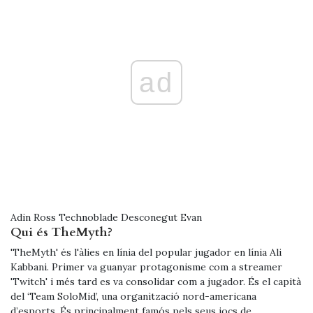
ad
Adin Ross Technoblade Desconegut Evan
Qui és TheMyth?
'TheMyth' és l'àlies en línia del popular jugador en línia Ali
Kabbani. Primer va guanyar protagonisme com a streamer
'Twitch' i més tard es va consolidar com a jugador. És el capità
del ‘Team SoloMid’, una organització nord-americana
d’esports. És principalment famós pels seus jocs de