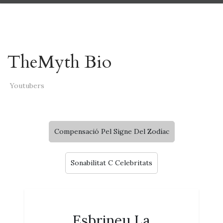
TheMyth Bio
Youtubers
Compensació Pel Signe Del Zodíac
Sonabilitat C Celebritats
Esbrineu La