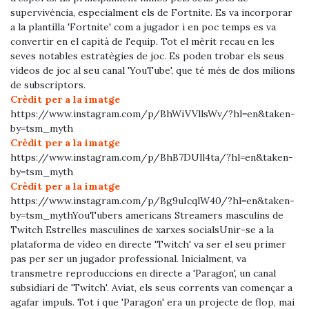
supervivència, especialment els de Fortnite. Es va incorporar
a la plantilla 'Fortnite' com a jugador i en poc temps es va
convertir en el capità de l'equip. Tot el mèrit recau en les
seves notables estratègies de joc. Es poden trobar els seus
vídeos de joc al seu canal 'YouTube', que té més de dos milions
de subscriptors.
Crèdit per a la imatge
https://www.instagram.com/p/BhWiVVllsWv/?hl=en&taken-
by=tsm_myth
Crèdit per a la imatge
https://www.instagram.com/p/BhB7DUll4ta/?hl=en&taken-
by=tsm_myth
Crèdit per a la imatge
https://www.instagram.com/p/Bg9uIcqlW40/?hl=en&taken-
by=tsm_mythYouTubers americans Streamers masculins de
Twitch Estrelles masculines de xarxes socialsUnir-se a la
plataforma de vídeo en directe 'Twitch' va ser el seu primer
pas per ser un jugador professional. Inicialment, va
transmetre reproduccions en directe a 'Paragon', un canal
subsidiari de 'Twitch'. Aviat, els seus corrents van començar a
agafar impuls. Tot i que 'Paragon' era un projecte de flop, mai