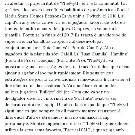
va afectar la popularitat de 'TheMyth' entre la comunitat, tot
gràcies a les seves increïbles habilitats de joc.American Social
Media Stars Homes BessonsEs va unir a 'Twitch' el 2016 i, al
cap d'un any, es va convertir en el jugador favorit de tots els
temps de molts amants dels jocs. Després, es va unir a la
plantilla 'Fortnite' a finals del 2017. Es tracta d'un videojoc de
supervivència 'sandbox cooperatiu', desenvolupat
conjuntament per 'Epic Games' i 'People Can Fly'. Altres
jugadors de la plantilla són 'CaMiLLs' (Juan Camilla), 'Hamlinz'
(Fortnite Pro) i 'Daequan' (Fortnite Pro). 'TheMyth' va
mostrar algunes estratègies de construcció sòlides, que el van
ajudar a agafar el joc molt ràpidament. Els seus trucs i
estratègies de joc no convencionals i innovadors li van valer el
lloc número u a la classificació. Va aparèixer com un dels
millors jugadors 'Builder' del joc. Com que va ser un
divulgador divertit i informatiu de 'Fortnite', aviat va ser
declarat capità de l'equip. Un altre factor que fa que 'TheMyth'
sigui únic és que sempre és ell mateix mentre transmet. A
diferència d'altres streamers, mai no emmascara cap
personatge. Mentre jugava en solitari, 'TheMyth' generalment
utilitza la seva arma favorita, 'Tactical SMG', i quan juga amb